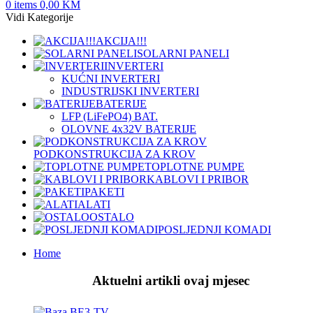
0
items
0,00
KM
Vidi Kategorije
AKCIJA!!!
SOLARNI PANELI
INVERTERI
KUĆNI INVERTERI
INDUSTRIJSKI INVERTERI
BATERIJE
LFP (LiFeРО4) BAT.
OLOVNE 4x32V BATERIJE
PODKONSTRUKCIJA ZA KROV
TOPLOTNE PUMPE
KABLOVI I PRIBOR
PAKETI
ALATI
OSTALO
POSLJEDNJI KOMADI
Home
Aktuelni artikli ovaj mjesec