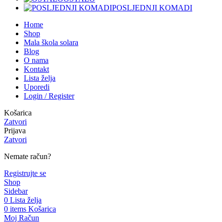
POSLJEDNJI KOMADI
Home
Shop
Mala škola solara
Blog
O nama
Kontakt
Lista želja
Uporedi
Login / Register
Košarica
Zatvori
Prijava
Zatvori
Nemate račun?
Registrujte se
Shop
Sidebar
0
Lista želja
0
items
Košarica
Moj Račun