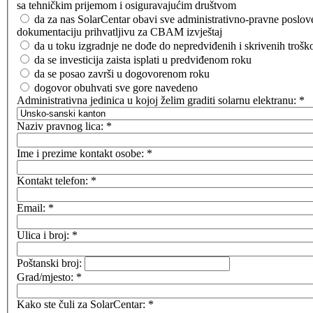
sa tehničkim prijemom i osiguravajućim društvom
da za nas SolarCentar obavi sve administrativno-pravne poslove
dokumentaciju prihvatljivu za CBAM izvještaj
da u toku izgradnje ne dođe do nepredviđenih i skrivenih trošk
da se investicija zaista isplati u predviđenom roku
da se posao završi u dogovorenom roku
dogovor obuhvati sve gore navedeno
Administrativna jedinica u kojoj želim graditi solarnu elektranu:
*
Naziv pravnog lica:
*
Ime i prezime kontakt osobe:
*
Kontakt telefon:
*
Email:
*
Ulica i broj:
*
Poštanski broj:
Grad/mjesto:
*
Kako ste čuli za SolarCentar:
*