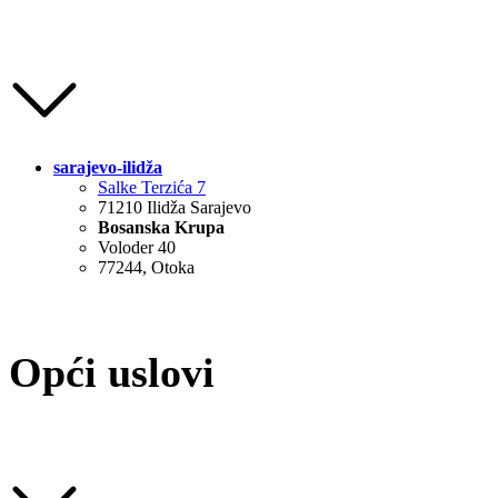
sarajevo-ilidža
Salke Terzića 7
71210 Ilidža Sarajevo
Bosanska Krupa
Voloder 40
77244, Otoka
Opći uslovi