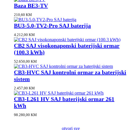
Baza BE3-TV
210,60
KM
BU3-5.0-TV2-Pro SAJ baterija
4.212,00
KM
CB2 SAJ visokonaponski baterijski ormar
(100.3 kWh)
52.650,00
KM
CB3-HVC SAJ kontrolni ormar za baterijski
sistem
2.457,00
KM
CB3-L261 HV SAJ baterijski ormar 261
kWh
98.280,00
KM
otvori sve