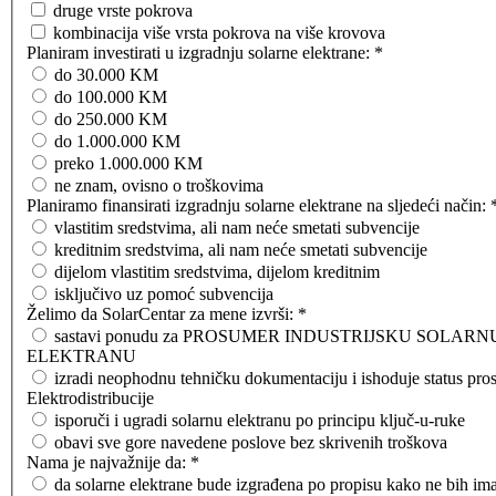
druge vrste pokrova
kombinacija više vrsta pokrova na više krovova
Planiram investirati u izgradnju solarne elektrane:
*
do 30.000 KM
do 100.000 KM
do 250.000 KM
do 1.000.000 KM
preko 1.000.000 KM
ne znam, ovisno o troškovima
Planiramo finansirati izgradnju solarne elektrane na sljedeći način:
vlastitim sredstvima, ali nam neće smetati subvencije
kreditnim sredstvima, ali nam neće smetati subvencije
dijelom vlastitim sredstvima, dijelom kreditnim
isključivo uz pomoć subvencija
Želimo da SolarCentar za mene izvrši:
*
sastavi ponudu za PROSUMER INDUSTRIJSKU SOLARN
ELEKTRANU
izradi neophodnu tehničku dokumentaciju i ishoduje status pr
Elektrodistribucije
isporuči i ugradi solarnu elektranu po principu ključ-u-ruke
obavi sve gore navedene poslove bez skrivenih troškova
Nama je najvažnije da:
*
da solarne elektrane bude izgrađena po propisu kako ne bih i