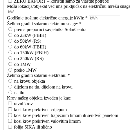
ZERO EXPORT – koristili samo za vlastite potrebe
Moša lokacija/objekat već ima priključak na električnu mrežu sna
Godišnje trošimo električne energije kWh:
*
Želimo graditi solarnu elektranu snage:
*
prema preporuci savjetnika SolarCentra
do 23kW (FBIH)
do 50kW (RS)
do 60kW (FBIH)
do 150kW (FBIH)
do 250kW (RS)
do 1MW
preko 1MW
Želimo graditi solarnu elektranu:
*
na krovu objekta
dijelom na tlu, dijelom na krovu
na tlu
Krov našeg objekta izveden je kao:
ravni krov
kosi krov prekriven crijepom
kosi krov prekriven trapeznim limom ili sendvič panelom
kosi krov prekriven valovitim limom
folija SIKA ili slično