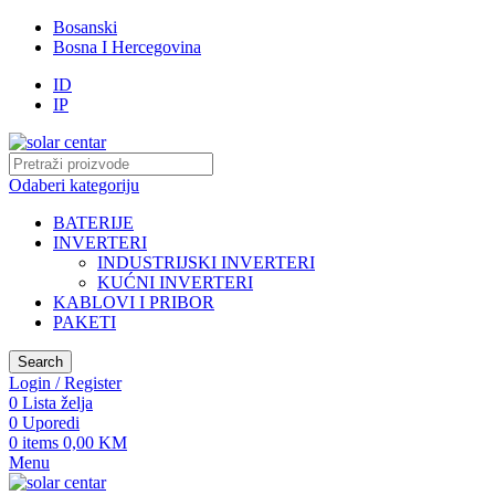
Bosanski
Bosna I Hercegovina
ID
IP
Odaberi kategoriju
BATERIJE
INVERTERI
INDUSTRIJSKI INVERTERI
KUĆNI INVERTERI
KABLOVI I PRIBOR
PAKETI
Search
Login / Register
0
Lista želja
0
Uporedi
0
items
0,00
KM
Menu