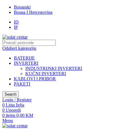
Bosanski
Bosna I Hercegovina
ID
IP
Odaberi kategoriju
BATERIJE
INVERTERI
INDUSTRIJSKI INVERTERI
KUĆNI INVERTERI
KABLOVI I PRIBOR
PAKETI
Search
Login / Register
0
Lista želja
0
Uporedi
0
items
0,00
KM
Menu