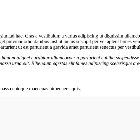
sitmiad hac. Cras a vestibulum a varius adipiscing ut dignissim ullamcorp
eget pulvinar odio dapibus nisl ut luctus suscipit per vel aptent fames 
rturient ut est parturient a gravida amet parturient senectus per vestibu
aliquam aliquet curabitur ullamcorper a parturient cubilia suspendisse 
assa urna elit. Bibendum egestas elit fames adipiscing scelerisque a es
ut massa natoque maecenas himenaeos quis.