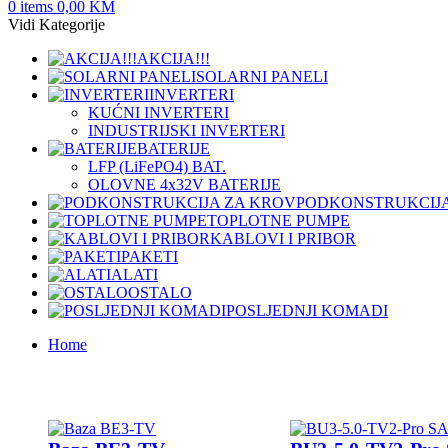
0
items
0,00
KM
Vidi Kategorije
AKCIJA!!!
SOLARNI PANELI
INVERTERI
KUĆNI INVERTERI
INDUSTRIJSKI INVERTERI
BATERIJE
LFP (LiFeРО4) BAT.
OLOVNE 4x32V BATERIJE
PODKONSTRUKCIJA
TOPLOTNE PUMPE
KABLOVI I PRIBOR
PAKETI
ALATI
OSTALO
POSLJEDNJI KOMADI
Home