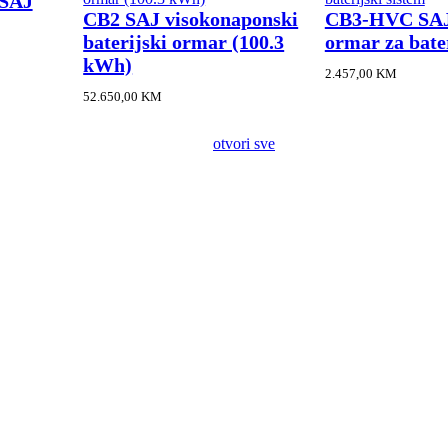
 SAJ
CB2 SAJ visokonaponski
CB3-HVC SAJ 
baterijski ormar (100.3
ormar za bater
kWh)
2.457,00
KM
52.650,00
KM
otvori sve