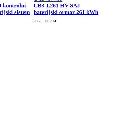
kontrolni
CB3-L261 HV SAJ
ijski sistem
baterijski ormar 261 kWh
98.280,00
KM