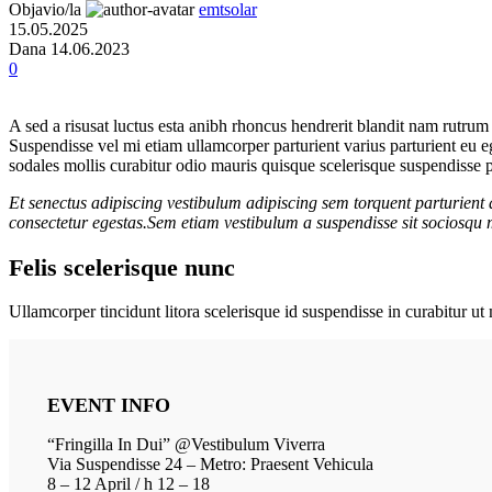
Objavio/la
emtsolar
15.05.2025
Dana 14.06.2023
0
A sed a risusat luctus esta anibh rhoncus hendrerit blandit nam rutrum 
Suspendisse vel mi etiam ullamcorper parturient varius parturient eu 
sodales mollis curabitur odio mauris quisque scelerisque suspendisse pa
Et senectus adipiscing vestibulum adipiscing sem torquent parturient 
consectetur egestas.Sem etiam vestibulum a suspendisse sit sociosqu m
Felis scelerisque nunc
Ullamcorper tincidunt litora scelerisque id suspendisse in curabitur 
EVENT INFO
“Fringilla In Dui” @Vestibulum Viverra
Via Suspendisse 24 – Metro: Praesent Vehicula
8 – 12 April / h 12 – 18