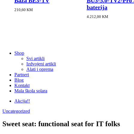
Baza BE3-TV
BU3-5.0-TV2-Pro
baterija
210,60
KM
4.212,00
KM
Shop
Svi artikli
Izdvojeni artikli
Alati i oprema
Partneri
Blog
Kontakt
Mala škola solara
Akcija!!
Uncategorized
Sweet seat: functional seat for IT folks