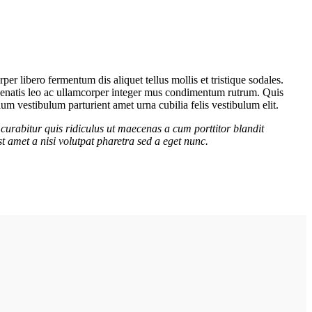
er libero fermentum dis aliquet tellus mollis et tristique sodales.
venenatis leo ac ullamcorper integer mus condimentum rutrum. Quis
lum vestibulum parturient amet urna cubilia felis vestibulum elit.
curabitur quis ridiculus ut maecenas a cum porttitor blandit
t amet a nisi volutpat pharetra sed a eget nunc.