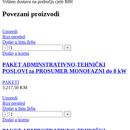
Vršimo dostavu na području cjele BIH
Povezani proizvodi
Uporedi
Brzi pregled
Dodaj u listu želja
PAKET
ADMINSTRATIVNO-
Dodaj u korpu
TEHNIČKI
POSLOVI
PAKET ADMINSTRATIVNO-TEHNIČKI
za
POSLOVI za PROSUMER MONOFAZNI do 8 kW
PROSUMER
MONOFAZNI
PAKETI
do
3.217,50
KM
8
kW
Uporedi
količina
Brzi pregled
Dodaj u listu želja
PAKET
ADMINSTRATIVNO-
Dodaj u korpu
TEHNIČKI
POSLOVI