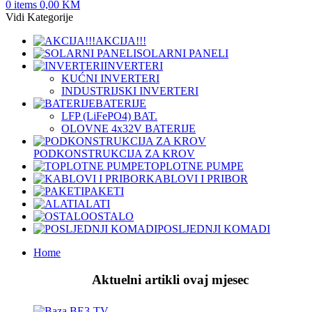
0
items
0,00
KM
Vidi Kategorije
AKCIJA!!!
SOLARNI PANELI
INVERTERI
KUĆNI INVERTERI
INDUSTRIJSKI INVERTERI
BATERIJE
LFP (LiFeРО4) BAT.
OLOVNE 4x32V BATERIJE
PODKONSTRUKCIJA ZA KROV
TOPLOTNE PUMPE
KABLOVI I PRIBOR
PAKETI
ALATI
OSTALO
POSLJEDNJI KOMADI
Home
Aktuelni artikli ovaj mjesec