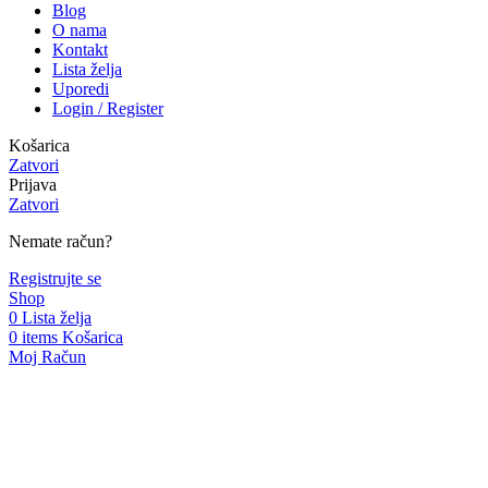
Blog
O nama
Kontakt
Lista želja
Uporedi
Login / Register
Košarica
Zatvori
Prijava
Zatvori
Nemate račun?
Registrujte se
Shop
0
Lista želja
0
items
Košarica
Moj Račun