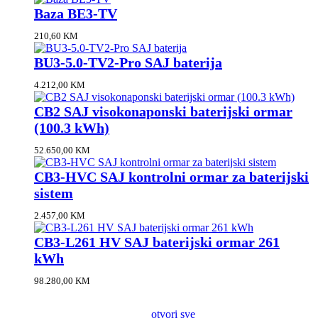
Baza BE3-TV
210,60
KM
BU3-5.0-TV2-Pro SAJ baterija
4.212,00
KM
CB2 SAJ visokonaponski baterijski ormar
(100.3 kWh)
52.650,00
KM
CB3-HVC SAJ kontrolni ormar za baterijski
sistem
2.457,00
KM
CB3-L261 HV SAJ baterijski ormar 261
kWh
98.280,00
KM
otvori sve