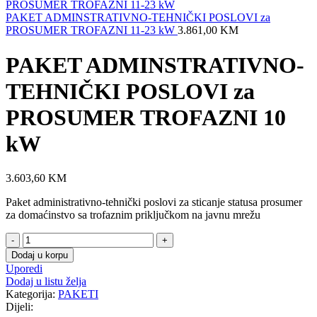
PAKET ADMINSTRATIVNO-TEHNIČKI POSLOVI za
PROSUMER TROFAZNI 11-23 kW
3.861,00
KM
PAKET ADMINSTRATIVNO-
TEHNIČKI POSLOVI za
PROSUMER TROFAZNI 10
kW
3.603,60
KM
Paket administrativno-tehnički poslovi za sticanje statusa prosumer
za domaćinstvo sa trofaznim priključkom na javnu mrežu
PAKET
ADMINSTRATIVNO-
Dodaj u korpu
TEHNIČKI
Uporedi
POSLOVI
Dodaj u listu želja
za
Kategorija:
PAKETI
PROSUMER
Dijeli:
TROFAZNI