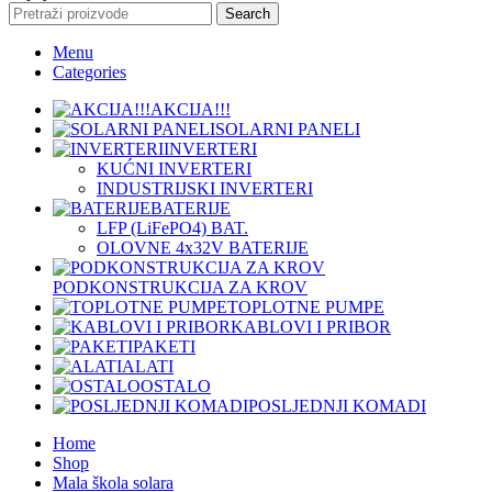
Search
Menu
Categories
AKCIJA!!!
SOLARNI PANELI
INVERTERI
KUĆNI INVERTERI
INDUSTRIJSKI INVERTERI
BATERIJE
LFP (LiFeРО4) BAT.
OLOVNE 4x32V BATERIJE
PODKONSTRUKCIJA ZA KROV
TOPLOTNE PUMPE
KABLOVI I PRIBOR
PAKETI
ALATI
OSTALO
POSLJEDNJI KOMADI
Home
Shop
Mala škola solara