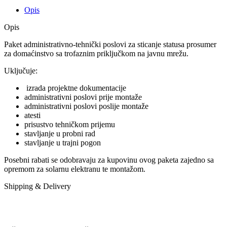
10
Opis
kW
količina
Opis
Paket administrativno-tehnički poslovi za sticanje statusa prosumer
za domaćinstvo sa trofaznim priključkom na javnu mrežu.
Uključuje:
izrada projektne dokumentacije
administrativni poslovi prije montaže
administrativni poslovi poslije montaže
atesti
prisustvo tehničkom prijemu
stavljanje u probni rad
stavljanje u trajni pogon
Posebni rabati se odobravaju za kupovinu ovog paketa zajedno sa
opremom za solarnu elektranu te montažom.
Shipping & Delivery