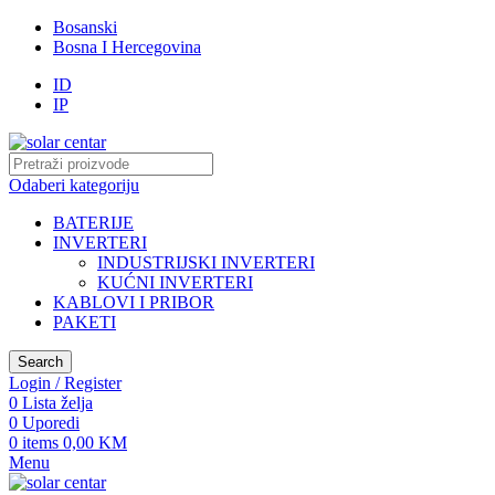
Bosanski
Bosna I Hercegovina
ID
IP
Odaberi kategoriju
BATERIJE
INVERTERI
INDUSTRIJSKI INVERTERI
KUĆNI INVERTERI
KABLOVI I PRIBOR
PAKETI
Search
Login / Register
0
Lista želja
0
Uporedi
0
items
0,00
KM
Menu