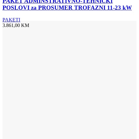
PAKET ADMINSTRATIVNO-TEHNIČKI
za
POSLOVI za PROSUMER TROFAZNI 11-23 kW
PROSUMER
TROFAZNI
PAKETI
11-
3.861,00
KM
23
kW
količina