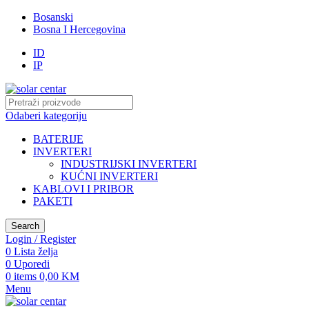
Bosanski
Bosna I Hercegovina
ID
IP
Odaberi kategoriju
BATERIJE
INVERTERI
INDUSTRIJSKI INVERTERI
KUĆNI INVERTERI
KABLOVI I PRIBOR
PAKETI
Search
Login / Register
0
Lista želja
0
Uporedi
0
items
0,00
KM
Menu