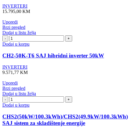
inverter
INVERTERI
100kW
15.795,00
KM
količina
Uporedi
Brzi pregled
Dodaj u listu želja
CH2-
50K-
Dodaj u korpu
T6
SAJ
CH2-50K-T6 SAJ hibridni inverter 50kW
hibridni
inverter
INVERTERI
50kW
9.571,77
KM
količina
Uporedi
Brzi pregled
Dodaj u listu želja
CHS2(50kW/100.3kWh)/CHS2(49.9kW/100.3kWh)
SAJ
Dodaj u korpu
sistem
za
CHS2(50kW/100.3kWh)/CHS2(49.9kW/100.3kWh)
skladištenje
SAJ sistem za skladištenje energije
energije
količina