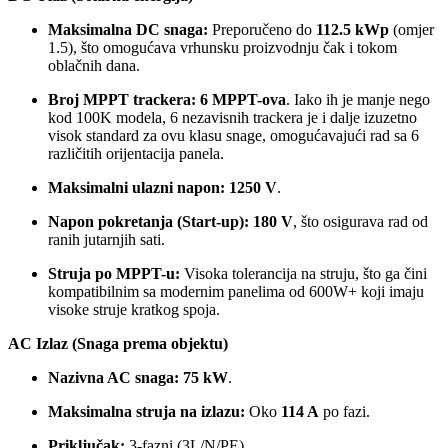
Maksimalna DC snaga:
Preporučeno do
112.5 kWp
(omjer
1.5), što omogućava vrhunsku proizvodnju čak i tokom
oblačnih dana.
Broj MPPT trackera:
6 MPPT-ova
. Iako ih je manje nego
kod 100K modela, 6 nezavisnih trackera je i dalje izuzetno
visok standard za ovu klasu snage, omogućavajući rad sa 6
različitih orijentacija panela.
Maksimalni ulazni napon:
1250 V
.
Napon pokretanja (Start-up):
180 V
, što osigurava rad od
ranih jutarnjih sati.
Struja po MPPT-u:
Visoka tolerancija na struju, što ga čini
kompatibilnim sa modernim panelima od 600W+ koji imaju
visoke struje kratkog spoja.
AC Izlaz (Snaga prema objektu)
Nazivna AC snaga:
75 kW
.
Maksimalna struja na izlazu:
Oko
114 A
po fazi.
Priključak:
3-fazni (3L/N/PE).