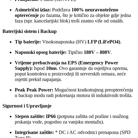
Asimetrični izlaz:
Podržava
100% neuravnoteženo
opterećenje
po fazama, što je kritično za objekte gdje jedna
faza (npr. kancelarijski blok) troši znatno više od ostalih.
Baterijski sistem i Backup
Tip baterije:
Visokonaponska (HV)
LFP (LiFePO4)
.
Naponski opseg baterije:
Tipično
180V – 800V
.
Vrijeme prebacivanja na EPS (Emergency Power
Supply):
Ispod
10ms
. Ovo garantuje da osjetljiva oprema,
poput kontrolera u proizvodnji ili serverskih ormara, neće
osjetiti prekid napajanja.
Peak Peak Power:
Mogućnost kratkotrajnog preopterećenja
u backup modu radi pokretanja motora ili induktivnih trošila.
Sigurnost i Upravljanje
Stepen zaštite:
IP66
(potpuna zaštita od prašine i snažnog
prskanja vode, pogodno za vanjsku montažu).
Integrisane zaštite:
* DC i AC odvodnici prenapona (SPD
Type II).