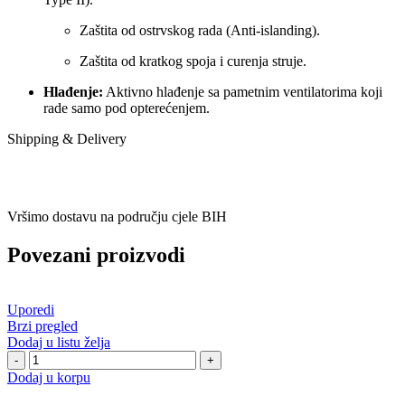
Zaštita od ostrvskog rada (Anti-islanding).
Zaštita od kratkog spoja i curenja struje.
Hlađenje:
Aktivno hlađenje sa pametnim ventilatorima koji
rade samo pod opterećenjem.
Shipping & Delivery
Vršimo dostavu na području cjele BIH
Povezani proizvodi
Uporedi
Brzi pregled
Dodaj u listu želja
EVE14-
16P7-
Dodaj u korpu
700186-