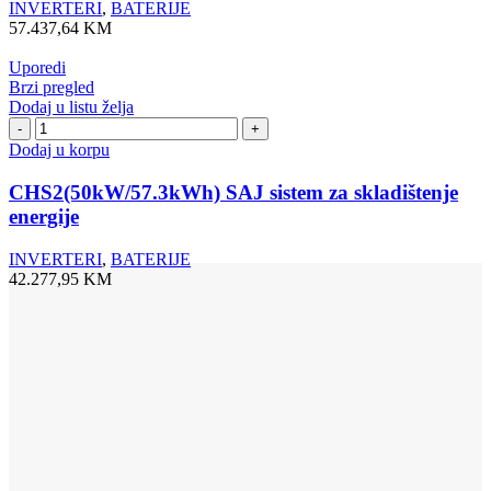
INVERTERI
,
BATERIJE
57.437,64
KM
Uporedi
Brzi pregled
Dodaj u listu želja
CHS2(50kW/57.3kWh)
SAJ
Dodaj u korpu
sistem
za
CHS2(50kW/57.3kWh) SAJ sistem za skladištenje
skladištenje
energije
energije
količina
INVERTERI
,
BATERIJE
42.277,95
KM