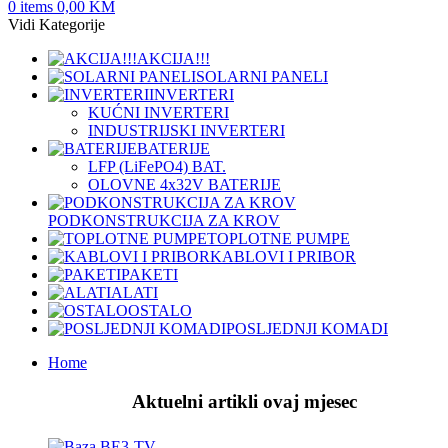
0
items
0,00
KM
Vidi Kategorije
AKCIJA!!!
SOLARNI PANELI
INVERTERI
KUĆNI INVERTERI
INDUSTRIJSKI INVERTERI
BATERIJE
LFP (LiFeРО4) BAT.
OLOVNE 4x32V BATERIJE
PODKONSTRUKCIJA ZA KROV
TOPLOTNE PUMPE
KABLOVI I PRIBOR
PAKETI
ALATI
OSTALO
POSLJEDNJI KOMADI
Home
Aktuelni artikli ovaj mjesec