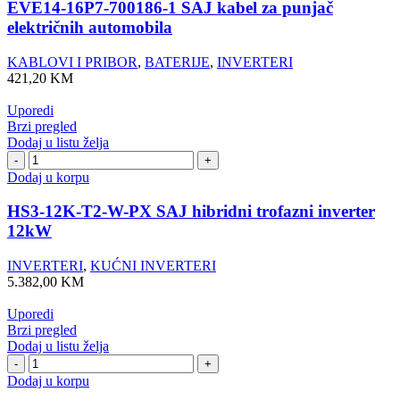
1
EVE14-16P7-700186-1 SAJ kabel za punjač
SAJ
električnih automobila
kabel
za
KABLOVI I PRIBOR
,
BATERIJE
,
INVERTERI
punjač
421,20
KM
električnih
automobila
Uporedi
količina
Brzi pregled
Dodaj u listu želja
HS3-
12K-
Dodaj u korpu
T2-
W-
HS3-12K-T2-W-PX SAJ hibridni trofazni inverter
PX
12kW
SAJ
hibridni
INVERTERI
,
KUĆNI INVERTERI
trofazni
5.382,00
KM
inverter
12kW
Uporedi
količina
Brzi pregled
Dodaj u listu želja
R6-
10K-
Dodaj u korpu
T2