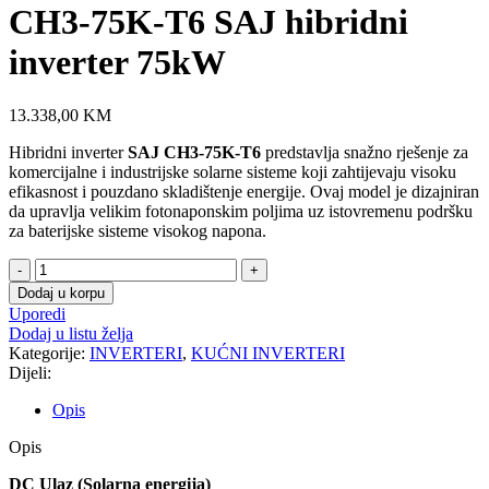
CH3-75K-T6 SAJ hibridni
inverter 75kW
13.338,00
KM
Hibridni inverter
SAJ CH3-75K-T6
predstavlja snažno rješenje za
komercijalne i industrijske solarne sisteme koji zahtijevaju visoku
efikasnost i pouzdano skladištenje energije. Ovaj model je dizajniran
da upravlja velikim fotonaponskim poljima uz istovremenu podršku
za baterijske sisteme visokog napona.
CH3-
75K-
Dodaj u korpu
T6
Uporedi
SAJ
Dodaj u listu želja
hibridni
Kategorije:
INVERTERI
,
KUĆNI INVERTERI
inverter
Dijeli:
75kW
količina
Opis
Opis
DC Ulaz (Solarna energija)