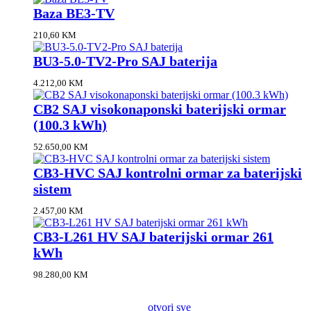
Baza BE3-TV
210,60
KM
BU3-5.0-TV2-Pro SAJ baterija
4.212,00
KM
CB2 SAJ visokonaponski baterijski ormar
(100.3 kWh)
52.650,00
KM
CB3-HVC SAJ kontrolni ormar za baterijski
sistem
2.457,00
KM
CB3-L261 HV SAJ baterijski ormar 261
kWh
98.280,00
KM
otvori sve