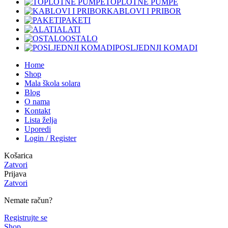
TOPLOTNE PUMPE
KABLOVI I PRIBOR
PAKETI
ALATI
OSTALO
POSLJEDNJI KOMADI
Home
Shop
Mala škola solara
Blog
O nama
Kontakt
Lista želja
Uporedi
Login / Register
Košarica
Zatvori
Prijava
Zatvori
Nemate račun?
Registrujte se
Shop