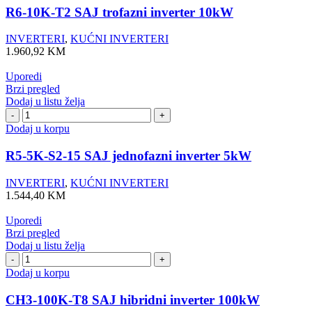
SAJ
R6-10K-T2 SAJ trofazni inverter 10kW
trofazni
inverter
INVERTERI
,
KUĆNI INVERTERI
10kW
1.960,92
KM
količina
Uporedi
Brzi pregled
Dodaj u listu želja
R5-
5K-
Dodaj u korpu
S2-
15
R5-5K-S2-15 SAJ jednofazni inverter 5kW
SAJ
jednofazni
INVERTERI
,
KUĆNI INVERTERI
inverter
1.544,40
KM
5kW
količina
Uporedi
Brzi pregled
Dodaj u listu želja
CH3-
100K-
Dodaj u korpu
T8
SAJ
CH3-100K-T8 SAJ hibridni inverter 100kW
hibridni