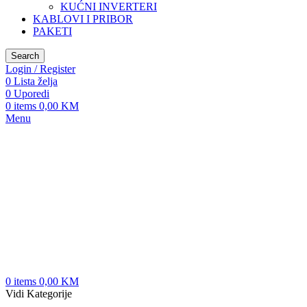
KUĆNI INVERTERI
KABLOVI I PRIBOR
PAKETI
Search
Login / Register
0
Lista želja
0
Uporedi
0
items
0,00
KM
Menu
0
items
0,00
KM
Vidi Kategorije