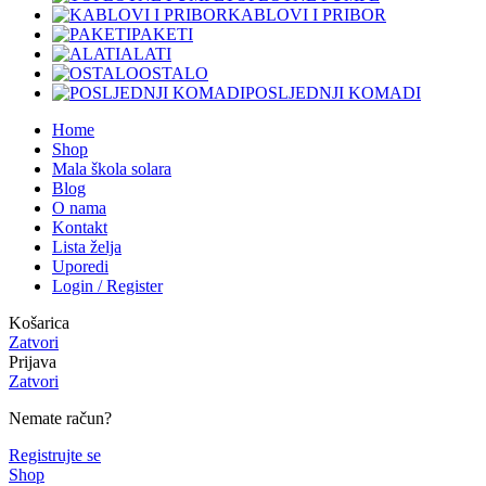
KABLOVI I PRIBOR
PAKETI
ALATI
OSTALO
POSLJEDNJI KOMADI
Home
Shop
Mala škola solara
Blog
O nama
Kontakt
Lista želja
Uporedi
Login / Register
Košarica
Zatvori
Prijava
Zatvori
Nemate račun?
Registrujte se
Shop