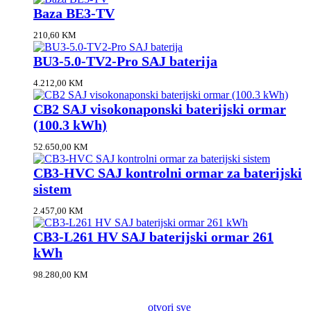
Baza BE3-TV
210,60
KM
BU3-5.0-TV2-Pro SAJ baterija
4.212,00
KM
CB2 SAJ visokonaponski baterijski ormar
(100.3 kWh)
52.650,00
KM
CB3-HVC SAJ kontrolni ormar za baterijski
sistem
2.457,00
KM
CB3-L261 HV SAJ baterijski ormar 261
kWh
98.280,00
KM
otvori sve