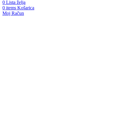
0
Lista želja
0
items
Košarica
Moj Račun