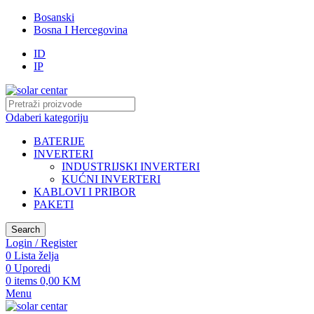
Bosanski
Bosna I Hercegovina
ID
IP
Odaberi kategoriju
BATERIJE
INVERTERI
INDUSTRIJSKI INVERTERI
KUĆNI INVERTERI
KABLOVI I PRIBOR
PAKETI
Search
Login / Register
0
Lista želja
0
Uporedi
0
items
0,00
KM
Menu