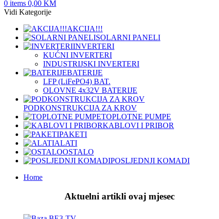
0
items
0,00
KM
Vidi Kategorije
AKCIJA!!!
SOLARNI PANELI
INVERTERI
KUĆNI INVERTERI
INDUSTRIJSKI INVERTERI
BATERIJE
LFP (LiFeРО4) BAT.
OLOVNE 4x32V BATERIJE
PODKONSTRUKCIJA ZA KROV
TOPLOTNE PUMPE
KABLOVI I PRIBOR
PAKETI
ALATI
OSTALO
POSLJEDNJI KOMADI
Home
Aktuelni artikli ovaj mjesec