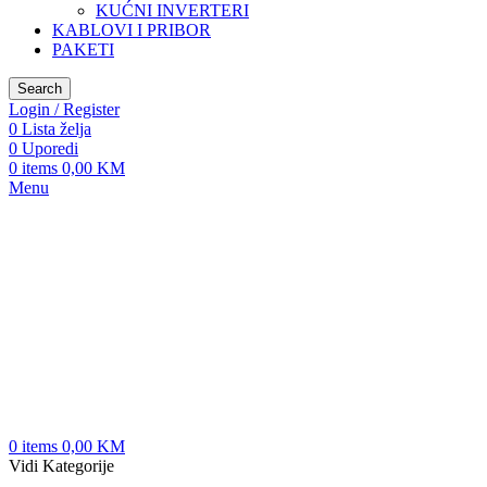
KUĆNI INVERTERI
KABLOVI I PRIBOR
PAKETI
Search
Login / Register
0
Lista želja
0
Uporedi
0
items
0,00
KM
Menu
0
items
0,00
KM
Vidi Kategorije