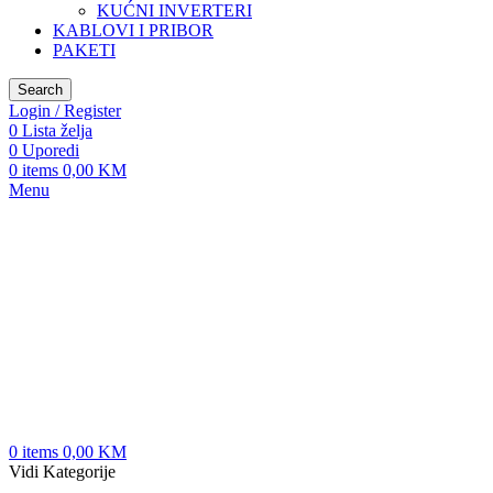
KUĆNI INVERTERI
KABLOVI I PRIBOR
PAKETI
Search
Login / Register
0
Lista želja
0
Uporedi
0
items
0,00
KM
Menu
0
items
0,00
KM
Vidi Kategorije