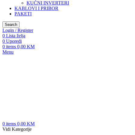
KUĆNI INVERTERI
KABLOVI I PRIBOR
PAKETI
Search
Login / Register
0
Lista želja
0
Uporedi
0
items
0,00
KM
Menu
0
items
0,00
KM
Vidi Kategorije