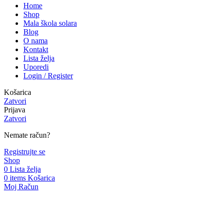
Home
Shop
Mala škola solara
Blog
O nama
Kontakt
Lista želja
Uporedi
Login / Register
Košarica
Zatvori
Prijava
Zatvori
Nemate račun?
Registrujte se
Shop
0
Lista želja
0
items
Košarica
Moj Račun