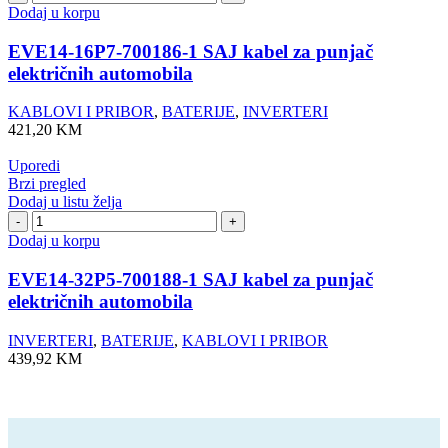
16P7-
Dodaj u korpu
700186-
1
EVE14-16P7-700186-1 SAJ kabel za punjač
SAJ
električnih automobila
kabel
za
KABLOVI I PRIBOR
,
BATERIJE
,
INVERTERI
punjač
421,20
KM
električnih
automobila
Uporedi
količina
Brzi pregled
Dodaj u listu želja
EVE14-
32P5-
Dodaj u korpu
700188-
1
EVE14-32P5-700188-1 SAJ kabel za punjač
SAJ
električnih automobila
kabel
za
INVERTERI
,
BATERIJE
,
KABLOVI I PRIBOR
punjač
439,92
KM
električnih
automobila
količina