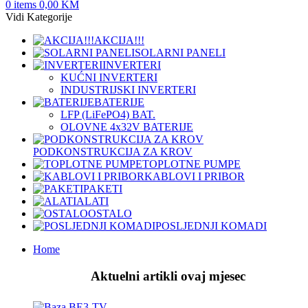
0
items
0,00
KM
Vidi Kategorije
AKCIJA!!!
SOLARNI PANELI
INVERTERI
KUĆNI INVERTERI
INDUSTRIJSKI INVERTERI
BATERIJE
LFP (LiFeРО4) BAT.
OLOVNE 4x32V BATERIJE
PODKONSTRUKCIJA ZA KROV
TOPLOTNE PUMPE
KABLOVI I PRIBOR
PAKETI
ALATI
OSTALO
POSLJEDNJI KOMADI
Home
Aktuelni artikli ovaj mjesec