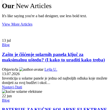
Our
New Articles
It's like saying you're a bad designer, use less bold text.
View More Articles
13
jul
Blog
Zašto je čišćenje solarnih panela ključ za
maksimalnu uštedu? (I kako to uraditi kako treba)
Objavio/la
Lejla U.
13.07.2026
Investicija u solarne panele je jedna od najboljih odluka koje možete
donijeti za svoj budžet i okol…
Nastavi čitati
22
jun
Blog
BATERIJE ZA KUĆNE SOLARNE ELEKTRANE