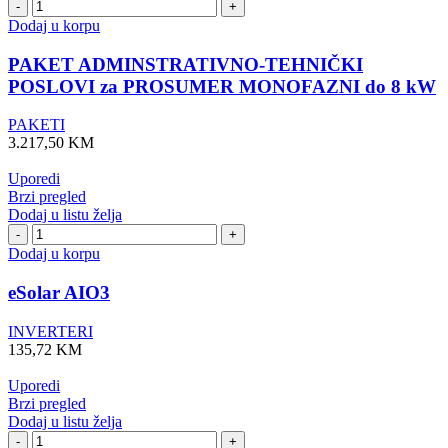
PAKET
ADMINSTRATIVNO-
Dodaj u korpu
TEHNIČKI
POSLOVI
PAKET ADMINSTRATIVNO-TEHNIČKI
za
POSLOVI za PROSUMER MONOFAZNI do 8 kW
PROSUMER
MONOFAZNI
PAKETI
do
3.217,50
KM
8
kW
Uporedi
količina
Brzi pregled
Dodaj u listu želja
eSolar
AIO3
Dodaj u korpu
količina
eSolar AIO3
INVERTERI
135,72
KM
Uporedi
Brzi pregled
Dodaj u listu želja
EVE14-