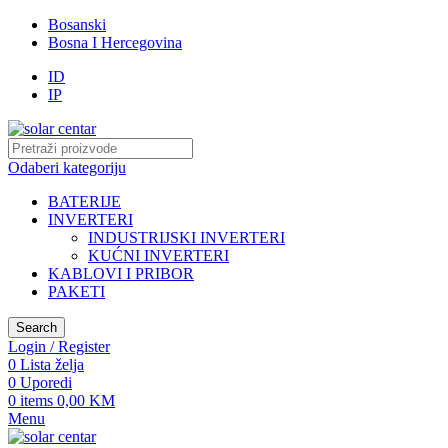
Bosanski
Bosna I Hercegovina
ID
IP
Odaberi kategoriju
BATERIJE
INVERTERI
INDUSTRIJSKI INVERTERI
KUĆNI INVERTERI
KABLOVI I PRIBOR
PAKETI
Search
Login / Register
0
Lista želja
0
Uporedi
0
items
0,00
KM
Menu