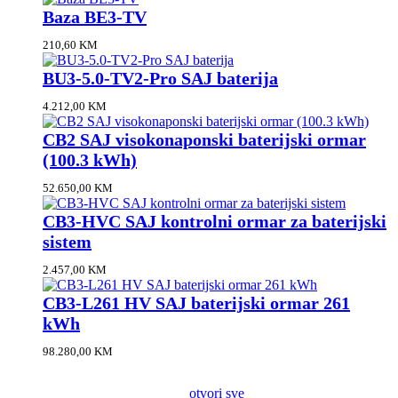
Baza BE3-TV
210,60
KM
BU3-5.0-TV2-Pro SAJ baterija
4.212,00
KM
CB2 SAJ visokonaponski baterijski ormar
(100.3 kWh)
52.650,00
KM
CB3-HVC SAJ kontrolni ormar za baterijski
sistem
2.457,00
KM
CB3-L261 HV SAJ baterijski ormar 261
kWh
98.280,00
KM
otvori sve