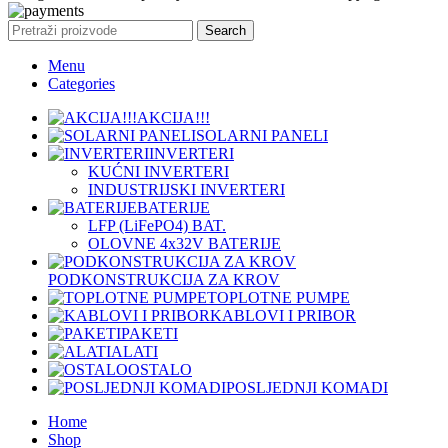
Search
Menu
Categories
AKCIJA!!!
SOLARNI PANELI
INVERTERI
KUĆNI INVERTERI
INDUSTRIJSKI INVERTERI
BATERIJE
LFP (LiFeРО4) BAT.
OLOVNE 4x32V BATERIJE
PODKONSTRUKCIJA ZA KROV
TOPLOTNE PUMPE
KABLOVI I PRIBOR
PAKETI
ALATI
OSTALO
POSLJEDNJI KOMADI
Home
Shop