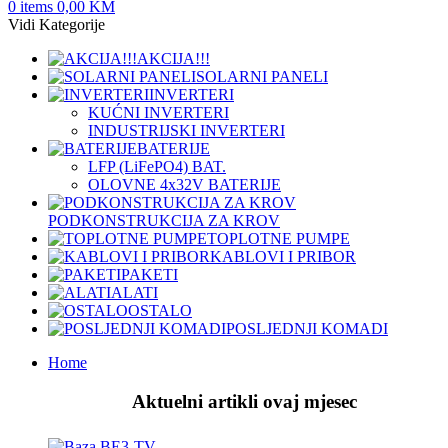
0
items
0,00
KM
Vidi Kategorije
AKCIJA!!!
SOLARNI PANELI
INVERTERI
KUĆNI INVERTERI
INDUSTRIJSKI INVERTERI
BATERIJE
LFP (LiFeРО4) BAT.
OLOVNE 4x32V BATERIJE
PODKONSTRUKCIJA ZA KROV
TOPLOTNE PUMPE
KABLOVI I PRIBOR
PAKETI
ALATI
OSTALO
POSLJEDNJI KOMADI
Home
Aktuelni artikli ovaj mjesec