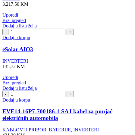
do
3.217,50
KM
8
kW
Uporedi
količina
Brzi pregled
Dodaj u listu želja
eSolar
AIO3
Dodaj u korpu
količina
eSolar AIO3
INVERTERI
135,72
KM
Uporedi
Brzi pregled
Dodaj u listu želja
EVE14-
16P7-
Dodaj u korpu
700186-
1
EVE14-16P7-700186-1 SAJ kabel za punjač
SAJ
električnih automobila
kabel
za
KABLOVI I PRIBOR
,
BATERIJE
,
INVERTERI
punjač