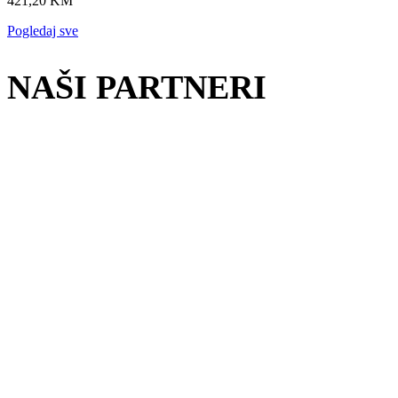
421,20
KM
električnih
automobila
Pogledaj sve
količina
NAŠI PARTNERI