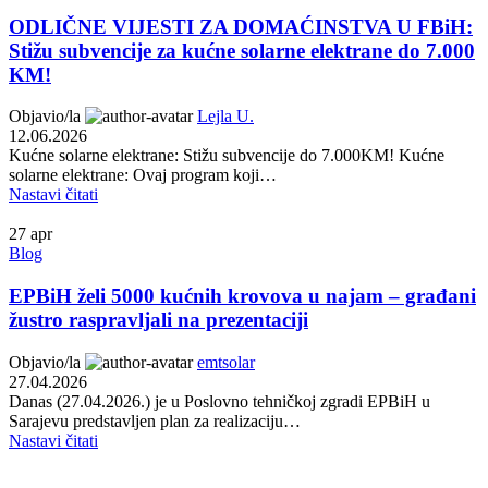
ODLIČNE VIJESTI ZA DOMAĆINSTVA U FBiH:
Stižu subvencije za kućne solarne elektrane do 7.000
KM!
Objavio/la
Lejla U.
12.06.2026
Kućne solarne elektrane: Stižu subvencije do 7.000KM! Kućne
solarne elektrane: Ovaj program koji…
Nastavi čitati
27
apr
Blog
EPBiH želi 5000 kućnih krovova u najam – građani
žustro raspravljali na prezentaciji
Objavio/la
emtsolar
27.04.2026
Danas (27.04.2026.) je u Poslovno tehničkoj zgradi EPBiH u
Sarajevu predstavljen plan za realizaciju…
Nastavi čitati