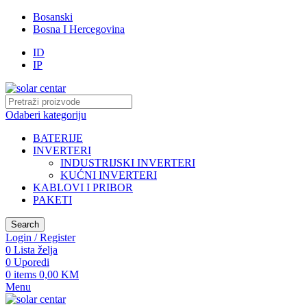
Bosanski
Bosna I Hercegovina
ID
IP
Odaberi kategoriju
BATERIJE
INVERTERI
INDUSTRIJSKI INVERTERI
KUĆNI INVERTERI
KABLOVI I PRIBOR
PAKETI
Search
Login / Register
0
Lista želja
0
Uporedi
0
items
0,00
KM
Menu