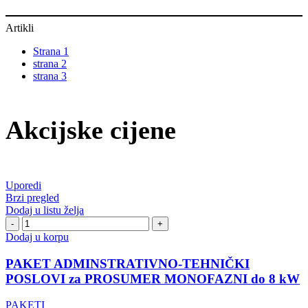
Artikli
Strana 1
strana 2
strana 3
Akcijske cijene
Uporedi
Brzi pregled
Dodaj u listu želja
PAKET
ADMINSTRATIVNO-
Dodaj u korpu
TEHNIČKI
POSLOVI
PAKET ADMINSTRATIVNO-TEHNIČKI
za
POSLOVI za PROSUMER MONOFAZNI do 8 kW
PROSUMER
MONOFAZNI
PAKETI