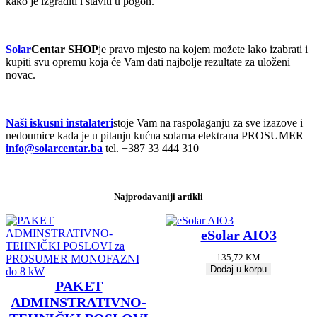
kako je izgraditi i staviti u pogon.
Solar
Centar SHOP
je pravo mjesto na kojem možete lako izabrati i
kupiti svu opremu koja će Vam dati najbolje rezultate za uloženi
novac.
Naši iskusni instalateri
stoje Vam na raspolaganju za sve izazove i
nedoumice kada je u pitanju kućna solarna elektrana PROSUMER
info@solarcentar.ba
tel. +387 33 444 310
Najprodavaniji artikli
eSolar AIO3
135,72
KM
Dodaj u korpu
PAKET
ADMINSTRATIVNO-