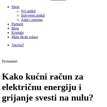
Shop
Svi artikli
Izdvojeni artikli
Alati i oprema
Partneri
Blog
Kontakt
Mala škola solara
Akcija!!
Prosumeri
Kako kućni račun za
električnu energiju i
grijanje svesti na nulu?