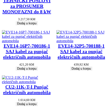
TEHNIČKI POSLOVI
za PROSUMER
MONOFAZNI do 8 kW
3.217,50
KM
Dodaj u korpu
EVE14-16P7-700186-1
EVE14-32P5-700188-1
SAJ kabel za punjač
SAJ kabel za punjač
električnih automobila
električnih automobila
421,20
KM
439,92
KM
Dodaj u korpu
Dodaj u korpu
CU2-11K-T-I Punjač
električnih automobila
1.614,60
KM
Dodaj u korpu