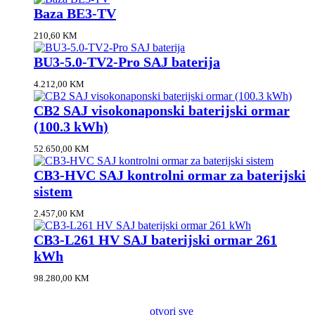
Baza BE3-TV
210,60
KM
BU3-5.0-TV2-Pro SAJ baterija
4.212,00
KM
CB2 SAJ visokonaponski baterijski ormar
(100.3 kWh)
52.650,00
KM
CB3-HVC SAJ kontrolni ormar za baterijski
sistem
2.457,00
KM
CB3-L261 HV SAJ baterijski ormar 261
kWh
98.280,00
KM
otvori sve